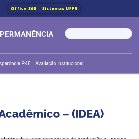
Office 365
Sistemas UFPR
Pesquisar
E PERMANÊNCIA
por:
sparência P4E
Avaliação institucional
Acadêmico – (IDEA)