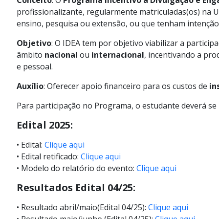
Conceito
: O
Programa Incentivo à Divulgação e En
profissionalizante, regularmente matriculadas(os) na
ensino, pesquisa ou extensão, ou que tenham intenção 
Objetivo
: O IDEA tem por objetivo viabilizar a partic
âmbito
nacional
ou
internacional
, incentivando a pr
e pessoal.
Auxílio
: Oferecer apoio financeiro para os custos de
in
Para participação no Programa, o estudante deverá se i
Edital 2025:
• Edital:
Clique aqui
• Edital retificado:
Clique aqui
• Modelo do relatório do evento:
Cli
que aqui
Resultados Edital 04/25:
• Resultado abril/maio(Edital 04/25):
Clique aqui