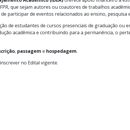
gajamento Acadêmico (IDEA)
oferece apoio financeiro a es
 UFPR, que sejam autores ou coautores de trabalhos acadêm
de participar de eventos relacionados ao ensino, pesquisa 
ipação de estudantes de cursos presenciais de graduação ou 
odução acadêmica e contribuindo para a permanência, o pert
scrição
,
passagem
e
hospedagem
.
nscrever no Edital vigente.