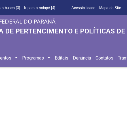
a a busca [3]
Ir para o rodapé [4]
Acessibilidade
Mapa do Site
FEDERAL DO PARANÁ
A DE PERTENCIMENTO E POLÍTICAS D
entos
Programas
Editais
Denúncia
Contatos
Tran