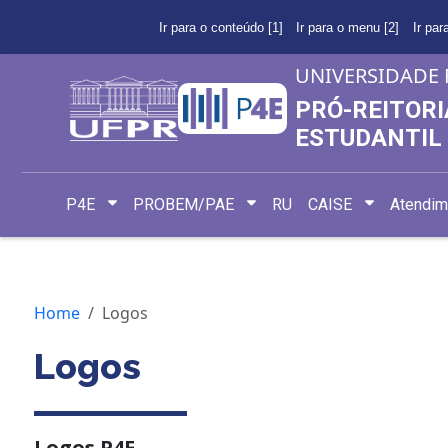
Ir para o conteúdo [1]
Ir para o menu [2]
Ir par
UNIVERSIDADE 
PRÓ-REITORI
ESTUDANTIL
P4E
PROBEM/PAE
RU
CAISE
Atendim
Home
Logos
Logos
Logos P4E