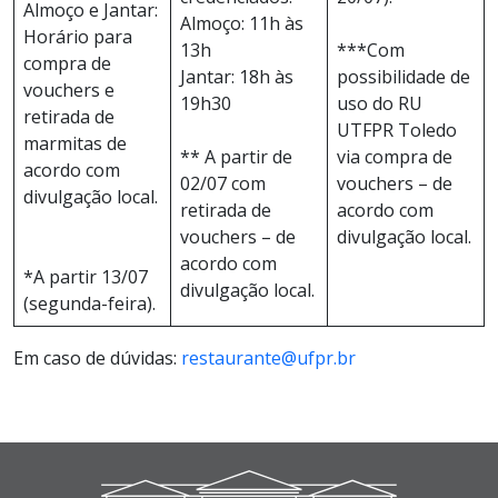
Almoço e Jantar:
Almoço: 11h às
Horário para
13h
***Com
compra de
Jantar: 18h às
possibilidade de
vouchers e
19h30
uso do RU
retirada de
UTFPR Toledo
marmitas de
** A partir de
via compra de
acordo com
02/07 com
vouchers – de
divulgação local.
retirada de
acordo com
vouchers – de
divulgação local.
acordo com
*A partir 13/07
divulgação local.
(segunda-feira).
Em caso de dúvidas:
restaurante@ufpr.br