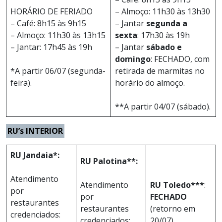
HORÁRIO DE FERIADO
– Almoço: 11h30 às 13h30
– Café: 8h15 às 9h15
– Jantar
segunda a
– Almoço: 11h30 às 13h15
sexta
: 17h30 às 19h
– Jantar: 17h45 às 19h
– Jantar
sábado e
domingo
: FECHADO, com
*A partir 06/07 (segunda-
retirada de marmitas no
feira).
horário do almoço.
**A partir 04/07 (sábado).
RU’s INTERIOR
RU Jandaia*:
RU Palotina**:
Atendimento
Atendimento
RU Toledo***
:
por
por
FECHADO
restaurantes
restaurantes
(retorno em
credenciados:
credenciados:
20/07).