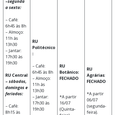
–
segunda
a sexta:
– Café:
6h45 às 8h
– Almoço:
11h às
RU
13h30
Politécnico
– Jantar:
:
17h30 às
19h30
– Café:
RU
RU
6h45 às 8h
Botânico:
RU Central
Agrárias
:
– Almoço:
FECHADO
–
sábados,
FECHADO
11h às
domingos e
13h30
feriados:
*A partir
– Jantar:
*A partir
06/07
17h30 às
16/07
– Café:
(segunda-
19h30
(Quinta-
8h15 às
feira).