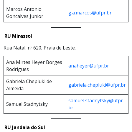
Marcos Antonio
g.a.marcos@ufpr.br
Goncalves Junior
RU Mirassol
Rua Natal, nº 620, Praia de Leste.
Ana Mirtes Heyer Borges
anaheyer@ufpr.br
Rodrigues
Gabriela Chepluki de
gabriela.chepluki@ufpr.br
Almeida
samuel.stadnytsky@ufpr.
Samuel Stadnytsky
br
RU Jandaia do Sul