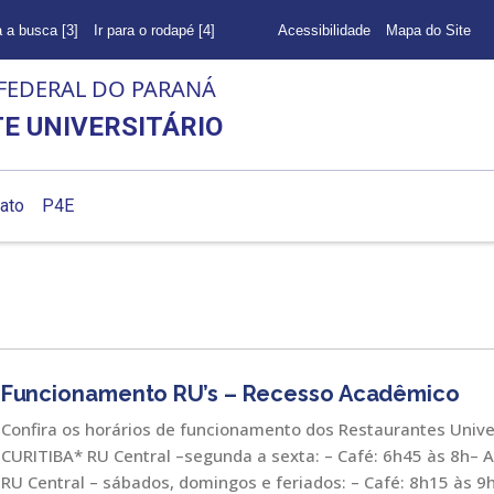
a a busca [3]
Ir para o rodapé [4]
Acessibilidade
Mapa do Site
FEDERAL DO PARANÁ
E UNIVERSITÁRIO
ato
P4E
Funcionamento RU’s – Recesso Acadêmico
Confira os horários de funcionamento dos Restaurantes Unive
CURITIBA* RU Central –segunda a sexta: – Café: 6h45 às 8h– 
RU Central – sábados, domingos e feriados: – Café: 8h15 às 